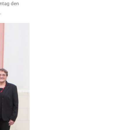
nntag den
.